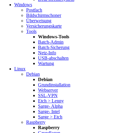
Windows
Postfach
Bildschirmschoner
Überweisung
Versicherungskarte
Tools
Windows-Tools
Batch-Admin
Batch-Sicherung
Netz-Info
USB-abschalten
Wartung
Linux
Debian
Debian
Grundinstallation
Webserver
SSL-VPN
Etch > Lenny
Sarge- Alpha
Sarge- Intel
Sarge > Etch
Raspberry
Raspberry
Grundlagen