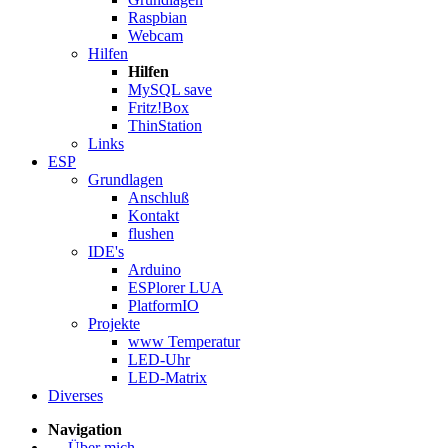
Raspbian
Webcam
Hilfen
Hilfen
MySQL save
Fritz!Box
ThinStation
Links
ESP
Grundlagen
Anschluß
Kontakt
flushen
IDE's
Arduino
ESPlorer LUA
PlatformIO
Projekte
www Temperatur
LED-Uhr
LED-Matrix
Diverses
Navigation
Über mich