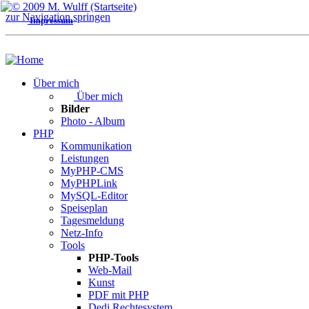
zur Navigation springen
Impressum
Über mich
Über mich
Bilder
Photo - Album
PHP
Kommunikation
Leistungen
MyPHP-CMS
MyPHPLink
MySQL-Editor
Speiseplan
Tagesmeldung
Netz-Info
Tools
PHP-Tools
Web-Mail
Kunst
PDF mit PHP
Dedi Rechtesystem